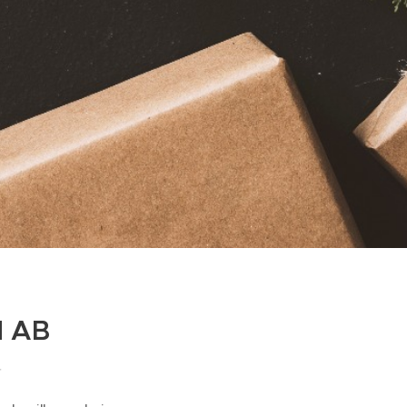
d AB
—