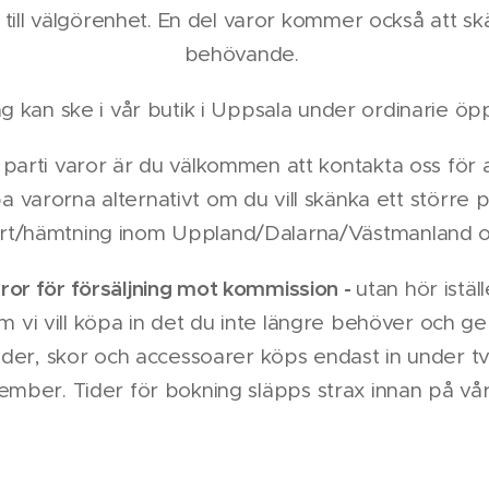
 till välgörenhet. En del varor kommer också att skä
behövande.
ng kan ske i vår butik i Uppsala under ordinarie öpp
 parti varor är du välkommen att kontakta oss för a
 varorna alternativt om du vill skänka ett större p
rt/hämtning inom Uppland/Dalarna/Västmanland o
aror för försäljning mot kommission -
utan hör iställ
om vi vill köpa in det du inte längre behöver och ger
äder, skor och accessoarer köps endast in under tv
ember. Tider för bokning släpps strax innan på vå