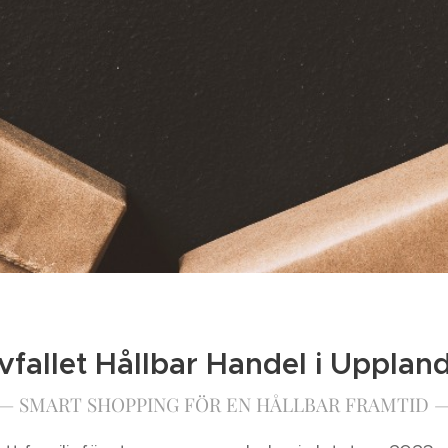
lvfallet Hållbar Handel i Upplan
— SMART SHOPPING FÖR EN HÅLLBAR FRAMTID 