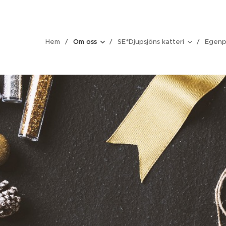
Hem
Om oss
SE*Djupsjöns katteri
Egenp