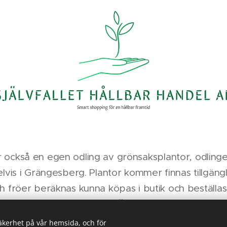
 också en egen odling av grönsaksplantor, odlingen
vis i Grängesberg. Plantor kommer finnas tillgängli
h fröer beräknas kunna köpas i butik och beställ
oktober/november 2024. Även odlingen sker med 
och företaget hoppas på att bidra till ett ökat intr
säkerhet på vår hemsida, och för