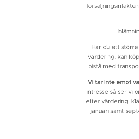
försäljningsintäkten
Inlämni
Har du ett större
värdering, kan köpa
bistå med transpo
Vi tar inte emot v
intresse så ser vi 
efter värdering. Kl
januari samt sept