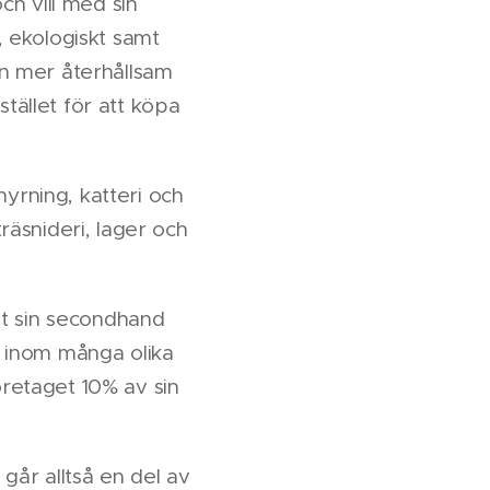
ch vill med sin
, ekologiskt samt
en mer återhållsam
tället för att köpa
rning, katteri och
räsnideri, lager och
get sin secondhand
r inom många olika
öretaget 10% av sin
 går alltså en del av