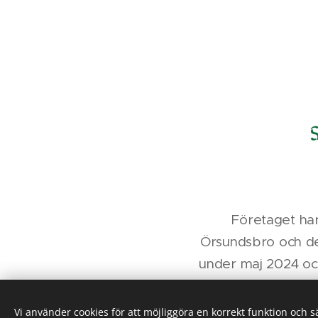
Företaget har
Örsundsbro och del
under maj 2024 oc
från och med 
hållbarhetsfokus 
Vi använder cookies för att möjliggöra en korrekt funktion och 