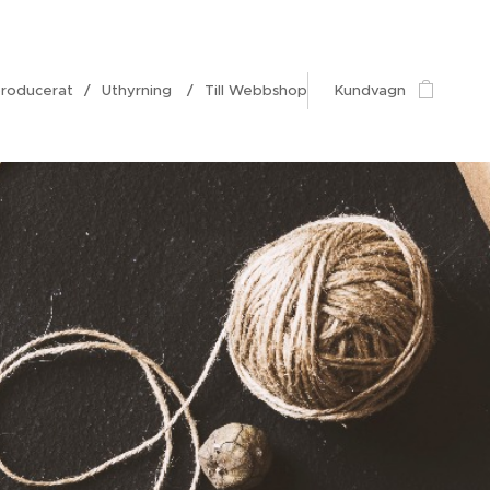
roducerat
Uthyrning
Till Webbshop
Kundvagn