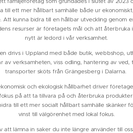
tt familjeföretag som grundades i slutet av 2023 o
 till ett mer hållbart samhälle både ur ekonomiskt
. Att kunna bidra till en hållbar utveckling genom 
ens resurser är företagets mål och att återbruka is
nytt är ledord i vår verksamhet.
 drivs i Uppland med både butik, webbshop, uthy
ar av verksamheten, viss odling, hantering av ved, t
transporter sköts från Grängesberg i Dalarna.
l ekonomisk och ekologisk hållbarhet driver företa
kus på att ta tillvara på och återbruka produkte
dra till ett mer socialt hållbart samhälle skänker f
vinst till välgörenhet med lokal fokus.
 att lämna in saker du inte längre använder till oss