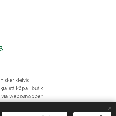
 sker delvis i
ga att köpa i butik
as via webbshoppen
ett ekologiskt
esse för odling av