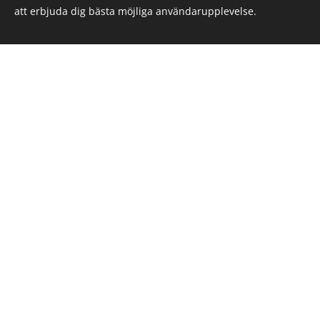
egna grönsaker oc
att erbjuda dig bästa möjliga användarupplevelse.
Ytterligare verk
både köpas i but
flyttas öve
På sikt k
träsnideriprodukter
gåva eller julkla
Välkomme