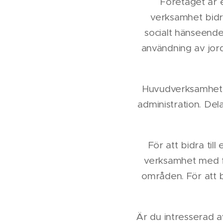
Företaget är e
verksamhet bidra
socialt hänseende
användning av jord
Huvudverksamheten
administration. Del
För att bidra til
verksamhet med fo
områden. För att bi
Är du intresserad av