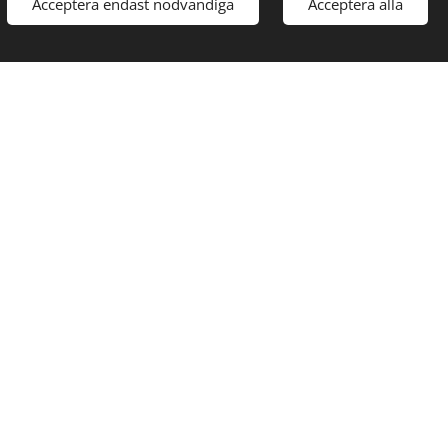
Acceptera endast nödvändiga
Acceptera alla
jning i samhället.
egen skog som kan
under hösten 2024
r företaget.
erkning av
 vill ge en speciell
ommer under hösten
rksamhet!