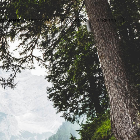
roducerat
Uthyrning
Till Webbshop
Kundvagn