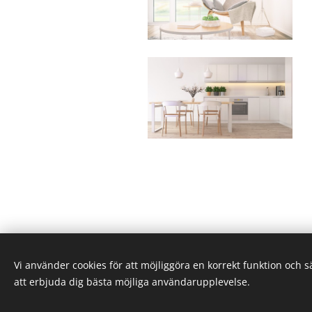
Vi använder cookies för att möjliggöra en korrekt funktion och 
att erbjuda dig bästa möjliga användarupplevelse.