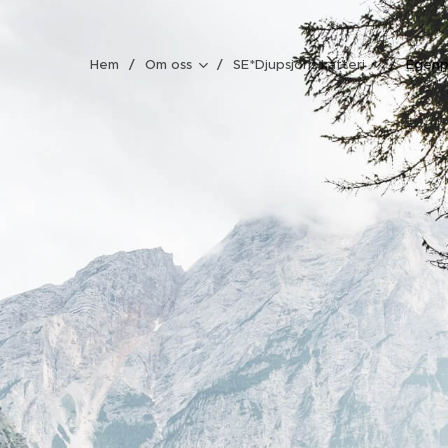
Hem
Om oss
SE*Djupsjöns katteri
Egenp